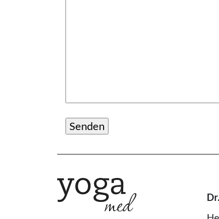
Dr
He