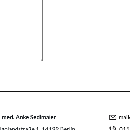
mail
. med. Anke Sedlmaier
lgolandstraße 1, 14199 Berlin
015